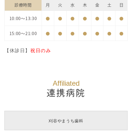
診療時間
月
火
水
木
金
土
日
10:00～13:30
●
●
●
●
●
●
●
15:00～21:00
●
●
●
●
●
●
●
【休診日】
祝日のみ
Affiliated
連携病院
刈谷やまうち歯科