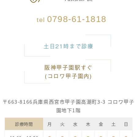
0798-61-1818
tel
土日21時まで診療
阪神甲子園駅すぐ
(コロワ甲子園内)
〒663-8166
兵庫県西宮市甲子園高潮町3-3 コロワ甲子
園地下1階
診療時間
月
火
水
木
金
土
日