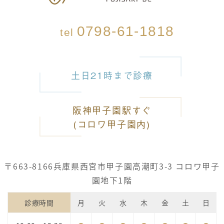
0798-61-1818
tel
土日21時まで診療
阪神甲子園駅すぐ
(コロワ甲子園内)
〒663-8166
兵庫県西宮市甲子園高潮町3-3 コロワ甲子
園地下1階
診療時間
月
火
水
木
金
土
日