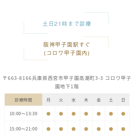
土日21時まで診療
阪神甲子園駅すぐ
(コロワ甲子園内)
〒663-8166
兵庫県西宮市甲子園高潮町3-3 コロワ甲子
園地下1階
診療時間
月
火
水
木
金
土
日
10:00～13:30
●
●
●
●
●
●
●
15:00～21:00
●
●
●
●
●
●
●