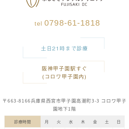
0798-61-1818
tel
土日21時まで診療
阪神甲子園駅すぐ
(コロワ甲子園内)
〒663-8166
兵庫県西宮市甲子園高潮町3-3 コロワ甲子
園地下1階
診療時間
月
火
水
木
金
土
日