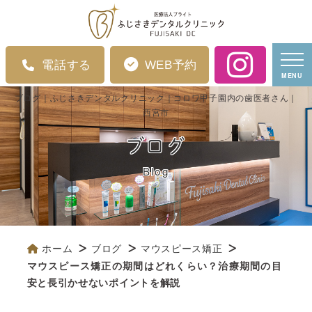
電話する
WEB予約
MENU
ブログ｜ふじさきデンタルクリニック｜コロワ甲子園内の歯医者さん｜
西宮市
ブログ
Blog
ホーム
ブログ
マウスピース矯正
マウスピース矯正の期間はどれくらい？治療期間の目
安と長引かせないポイントを解説