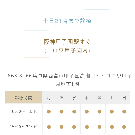
土日21時まで診療
阪神甲子園駅すぐ
(コロワ甲子園内)
〒663-8166
兵庫県西宮市甲子園高潮町3-3 コロワ甲子
園地下1階
診療時間
月
火
水
木
金
土
日
10:00～13:30
●
●
●
●
●
●
●
15:00～21:00
●
●
●
●
●
●
●